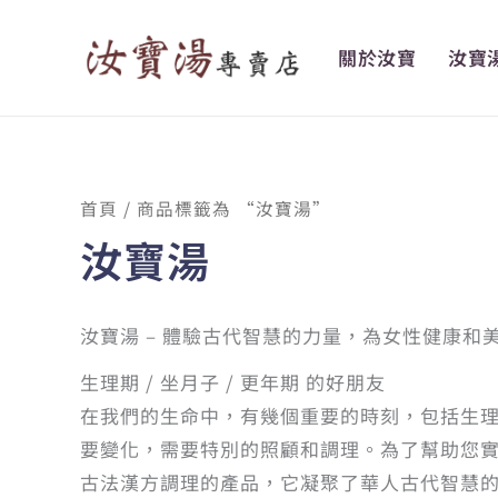
跳
至
關於汝寶
汝寶
主
要
內
容
首頁
/ 商品標籤為 “汝寶湯”
汝寶湯
汝寶湯 – 體驗古代智慧的力量，為女性健康和
生理期 / 坐月子 / 更年期 的好朋友
在我們的生命中，有幾個重要的時刻，包括生
要變化，需要特別的照顧和調理。為了幫助您
古法漢方調理的產品，它凝聚了華人古代智慧