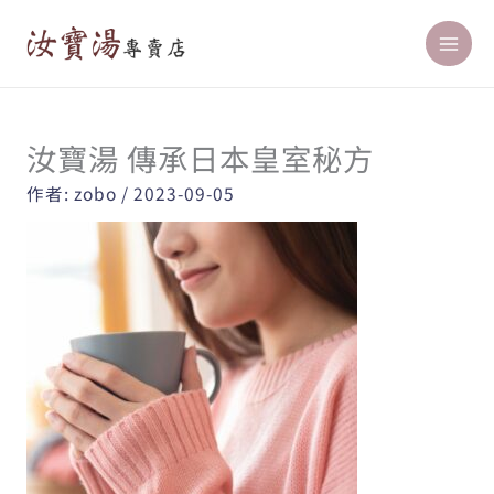
跳
至
主
要
內
汝寶湯 傳承日本皇室秘方
容
作者:
zobo
/
2023-09-05