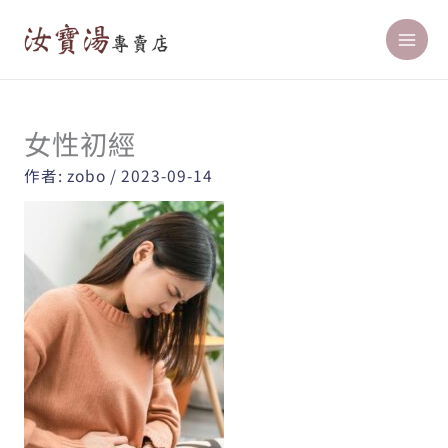
跳
至
主
要
內
女性初經
容
作者:
zobo
/
2023-09-14