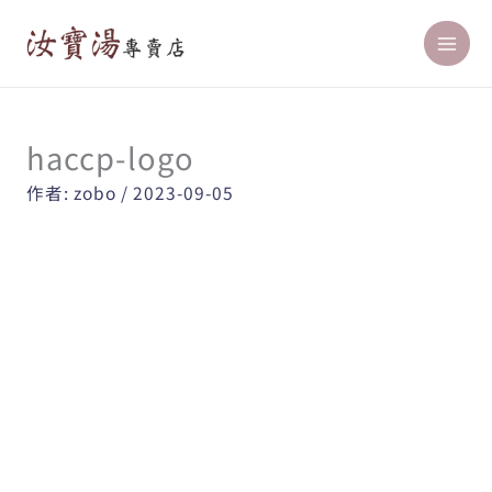
跳
至
主
要
內
haccp-logo
容
作者:
zobo
/
2023-09-05