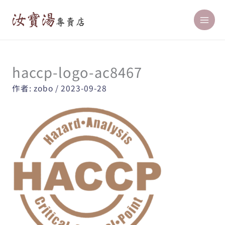
跳
至
主
要
內
haccp-logo-ac8467
容
作者:
zobo
/
2023-09-28