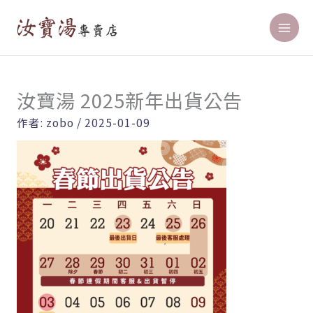
跳
至
主
要
內
汝寶湯 2025新年出貨公告
容
作者:
zobo
/
2025-01-09