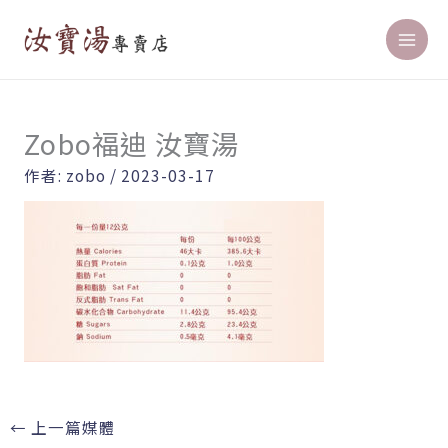
跳
至
主
要
內
Zobo福迪 汝寶湯
容
作者:
zobo
/
2023-03-17
←
上一篇媒體