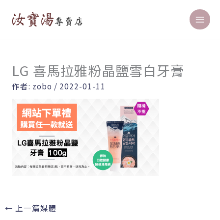
跳
至
主
要
內
LG 喜馬拉雅粉晶鹽雪白牙膏
容
作者:
zobo
/
2022-01-11
←
上一篇媒體