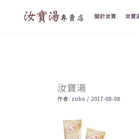
跳
至
關於汝寶
汝寶
主
要
內
容
汝寶湯
作者:
zobo
/
2017-08-08