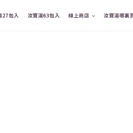
湯27包入
汝寶湯63包入
線上商店
汝寶湯哪裏